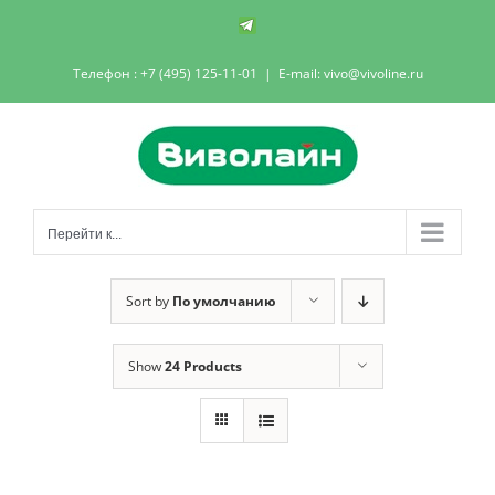
Skip
Телеграм-
канал
to
Телефон : +7 (495) 125-11-01
|
E-mail: vivo@vivoline.ru
content
Перейти к...
Sort by
По умолчанию
Show
24 Products