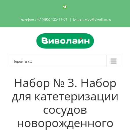
Skip
Телеграм-
канал
to
Телефон : +7 (495) 125-11-01
|
E-mail: vivo@vivoline.ru
content
Перейти к...
Набор № 3. Набор
для катетеризации
сосудов
новорожденного