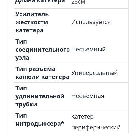
Длина катетера
28см
Усилитель
Используется
жесткости
катетера
Тип
Несъёмный
соединительного
узла
Тип разъема
Универсальный
канюли катетера
Тип
Несъёмная
удлинительной
трубки
Тип
Катетер
интродьюсера*
периферический