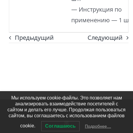
— Инструкция по
применению — 1 шт
Предыдущий
Следующий
Мы используем cookie-файлы. Это позволяет нам
анализировать взаимодействие посетителей с
© Виволайн Плюс 2023
сайтом и делать его лучше. Продолжая пользоваться
сайтом, вы соглашаетесь с использованием файлов
Телеграм-
cookie.
Соглашаюсь
Подробнее…
канал