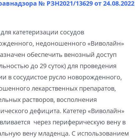
равнадзора № РЗН2021/13629 от
24.08.2022
для катетеризации сосудов
ожденного, недоношенного «Виволайн»
азначен обеспечить венозный доступ
льностью до 29 суток) для проведения
ии в сосудистое русло новорожденного,
ошенного лекарственных препаратов,
ельных растворов, восполнения
ического дефицита. Катетер «Виволайн»
авливается через периферическую вену в
альную вену младенца. С использованием