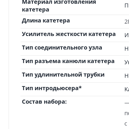
Материал изготовления
П
катетера
Длина катетера
2
Усилитель жесткости катетера
И
Тип соединительного узла
Н
Тип разъема канюли катетера
У
Тип удлинительной трубки
Н
Тип интродьюсера*
K
Состав набора:
—
п
с