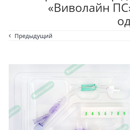
«Виволайн ПС»
о
Предыдущий