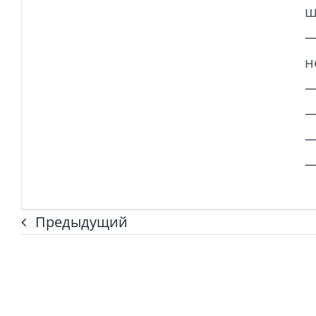
ш
—
н
—
—
—
—
Предыдущий