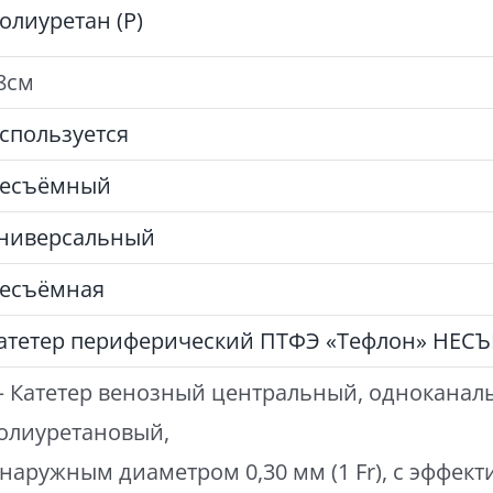
олиуретан (P)
8см
спользуется
есъёмный
ниверсальный
есъёмная
атетер периферический ПТФЭ «Тефлон» НЕ
 Катетер венозный центральный, одноканал
олиуретановый,
 наружным диаметром 0,30 мм (1 Fr), с эффект