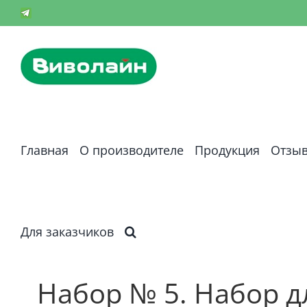
Skip
Телеграм-
канал
to
content
Главная
О производителе
Продукция
Отзы
Для заказчиков
Набор № 5. Набор д