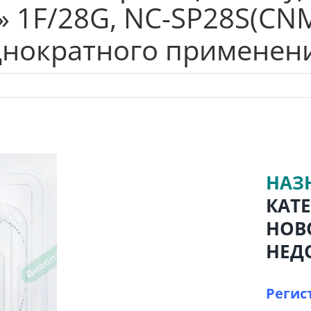
 1F/28G, NC-SP28S(CN
днократного применени
НАЗ
КАТ
НОВ
НЕД
Регис