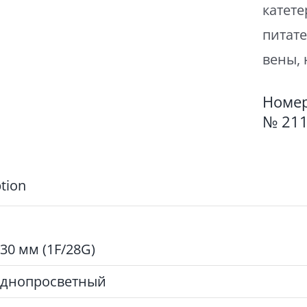
катет
питате
вены, 
Номер
№ 21
tion
,30 мм (1F/28G)
днопросветный