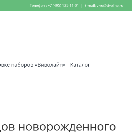
Телефон : +7 (495) 125-11-01
|
E-mail: vivo@vivoline.ru
овке наборов «Виволайн»
Каталог
удов новорожденного