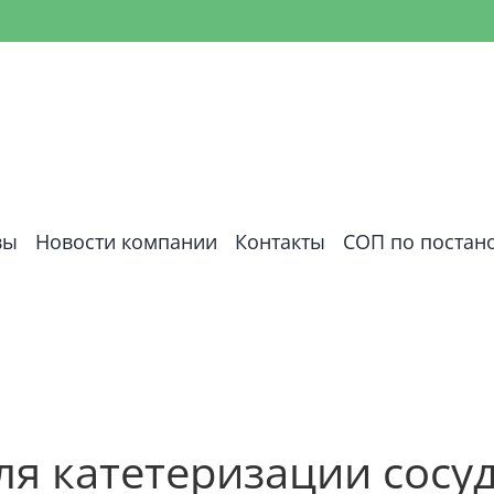
вы
Новости компании
Контакты
СОП по постан
ля катетеризации сос