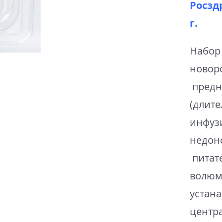
Росзд
г.
Набор 
новор
предн
(длите
инфуз
недон
питат
волюм
устан
центр