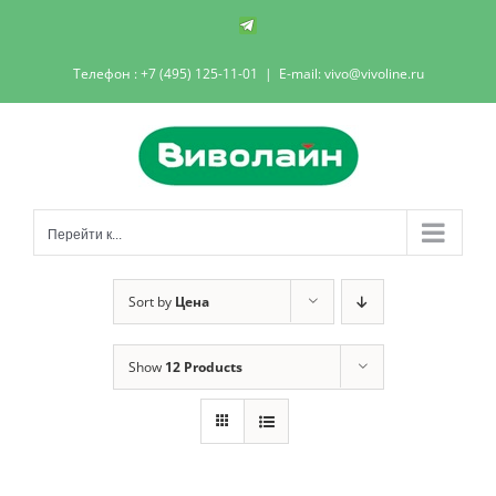
Skip
Телеграм-
канал
to
Телефон : +7 (495) 125-11-01
|
E-mail: vivo@vivoline.ru
content
Перейти к...
Sort by
Цена
Show
12 Products