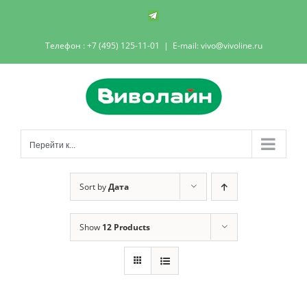
Skip
Телеграм-
канал
to
Телефон : +7 (495) 125-11-01
|
E-mail: vivo@vivoline.ru
content
Перейти к...
Sort by
Дата
Show
12 Products