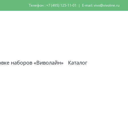
Телефон : +7 (495) 125-11-01
|
E-mail: vivo@vivoline.ru
овке наборов «Виволайн»
Каталог