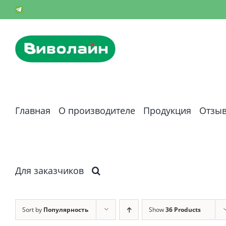
Skip
Телеграм-
канал
to
content
Главная
О производителе
Продукция
Отзы
Для заказчиков
Sort by
Популярность
Show
36 Products