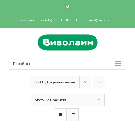
Skip
Телеграм-
канал
to
Телефон : +7 (495) 125-11-01
|
E-mail: vivo@vivoline.ru
content
Перейти к...
Sort by
По умолчанию
Show
12 Products