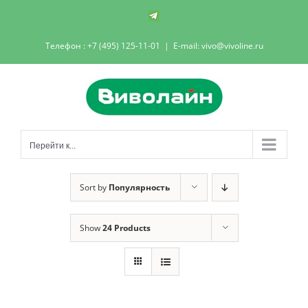
Skip
Телеграм-
канал
to
Телефон : +7 (495) 125-11-01
|
E-mail: vivo@vivoline.ru
content
Перейти к...
Sort by
Популярность
Show
24 Products