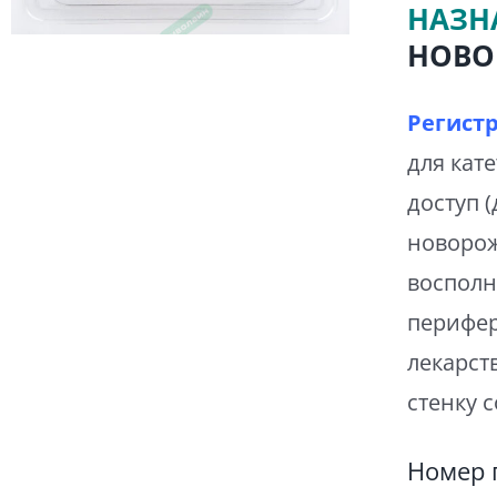
НАЗН
НОВО
Регист
для кат
доступ 
новорож
восполн
перифер
лекарст
стенку 
Номер 