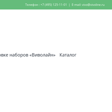
Телефон : +7 (495) 125-11-01
|
E-mail: vivo@vivoline.ru
овке наборов «Виволайн»
Каталог