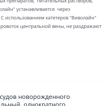
х препаратов, питательных растворов,
олайн" устанавливается через
 С использованием катетеров "Виволайн"
кровоток центральной вены, не раздражают
осудов новорожденного
рильный, однократного