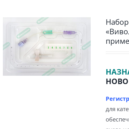
Набор
«Виво
приме
НАЗН
НОВО
Регист
для кат
обеспеч