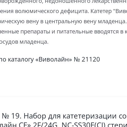
оворожденного, недоношенного лекарственны
ения волюмического дефицита. Катетер "Вив
ическую вену в центральную вену младенца.
венные препараты и питательные вводятся в 
сосудов младенца.
по каталогу «Виволайн» № 21120
 № 19. Набор для катетеризации с
лайн СЕ» 2F/24G, NC-SS30E(CI) сте