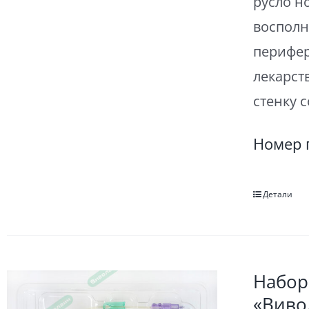
русло н
восполн
перифер
лекарст
стенку 
Номер 
Детали
Набор
«Виво