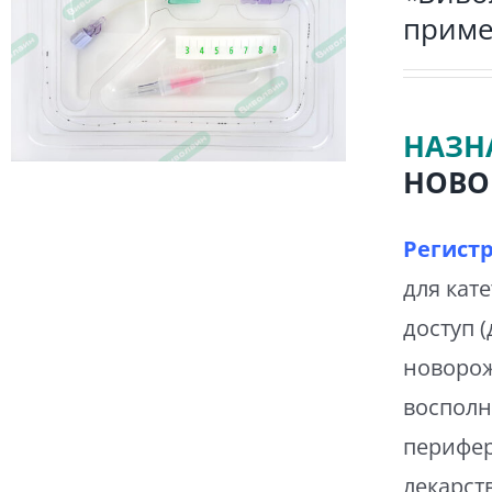
приме
НАЗН
НОВО
Регист
для кат
доступ 
новорож
восполн
перифер
лекарст