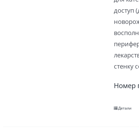
доступ 
новорож
восполн
перифер
лекарст
стенку 
Номер 
Детали