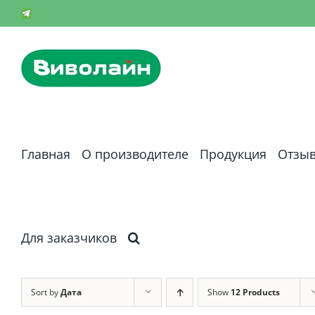
Skip
Телеграм-
канал
to
content
Главная
О производителе
Продукция
Отзы
Для заказчиков
Sort by
Дата
Show
12 Products