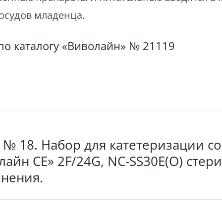
сосудов младенца.
по каталогу «Виволайн» № 21119
 № 18. Набор для катетеризации с
лайн СЕ» 2F/24G, NC-SS30E(O) стер
нения.