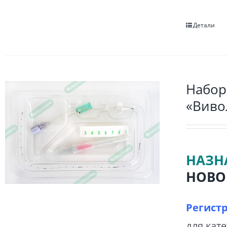
Детали
Набор
«Виво
НАЗН
НОВО
Регист
для кат