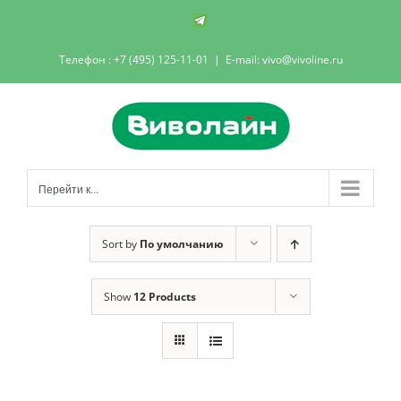
Skip
Телеграм-
канал
to
Телефон : +7 (495) 125-11-01
|
E-mail: vivo@vivoline.ru
content
Перейти к...
Sort by
По умолчанию
Show
12 Products